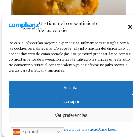
Gestionar el consentimiento
de las cookies
De cara a ofrecer las mejores experiencias, utilizamos tecnologías como
las cookies para almacenar y/o acceder a la información del dispositivo. El
Salteñas: todos los secretos de la empanada boliviana
consentimiento de estas tecnologías nos permitirá procesar datos como el
que triunfa en Usera
comportamiento de navegación o las identificaciones únicas en este sitio.
No consentir o retirar el consentimiento, puede afectar negativamente a
ciertas características y funciones.
Aceptar
Denegar
Ver preferencias
Política de cookies
Declaración de privacidad
Aviso Legal
Spanish