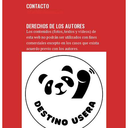
CONTACTO
info@destinousera.es
DERECHOS DE LOS AUTORES
Los contenidos (fotos, textos y vídeos) de
esta web no podrán ser utilizados con fines
comerciales excepto en los casos que exista
acuerdo previo con los autores.