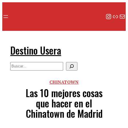
Saltar
al
Instag
Enla
Corr
contenido
Destino Usera
Search
CHINATOWN
Las 10 mejores cosas
que hacer en el
Chinatown de Madrid