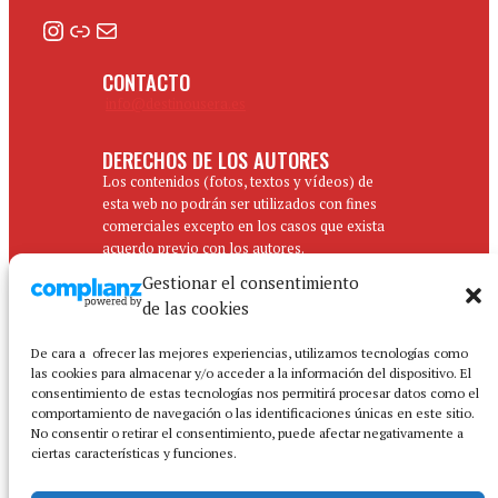
Instagram
Enlace
Correo electrónico
CONTACTO
info@destinousera.es
DERECHOS DE LOS AUTORES
Los contenidos (fotos, textos y vídeos) de
esta web no podrán ser utilizados con fines
comerciales excepto en los casos que exista
acuerdo previo con los autores.
Gestionar el consentimiento
de las cookies
De cara a ofrecer las mejores experiencias, utilizamos tecnologías como
las cookies para almacenar y/o acceder a la información del dispositivo. El
consentimiento de estas tecnologías nos permitirá procesar datos como el
comportamiento de navegación o las identificaciones únicas en este sitio.
No consentir o retirar el consentimiento, puede afectar negativamente a
ciertas características y funciones.